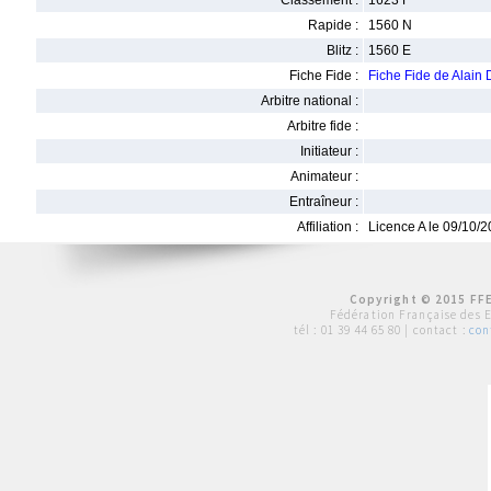
Classement :
1623 F
Rapide :
1560 N
Blitz :
1560 E
Fiche Fide :
Fiche Fide de Alain
Arbitre national :
Arbitre fide :
Initiateur :
Animateur :
Entraîneur :
Affiliation :
Licence A le 09/10/
Copyright © 2015 FFE
Fédération Française des 
tél :
01 39 44 65 80
| contact :
con