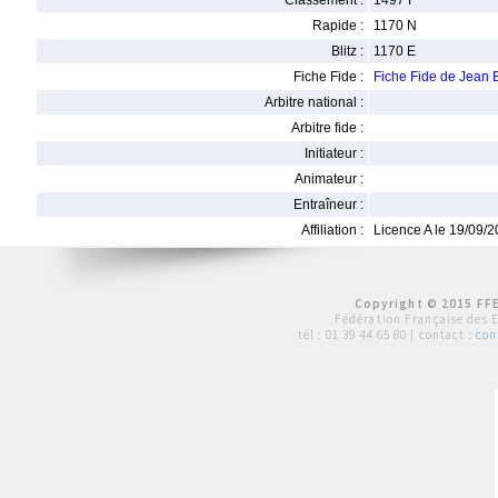
Classement :
1497 F
Rapide :
1170 N
Blitz :
1170 E
Fiche Fide :
Fiche Fide de Jean
Arbitre national :
Arbitre fide :
Initiateur :
Animateur :
Entraîneur :
Affiliation :
Licence A le 19/09/
Copyright © 2015 FFE
Fédération Française des 
tél :
01 39 44 65 80
| contact :
con