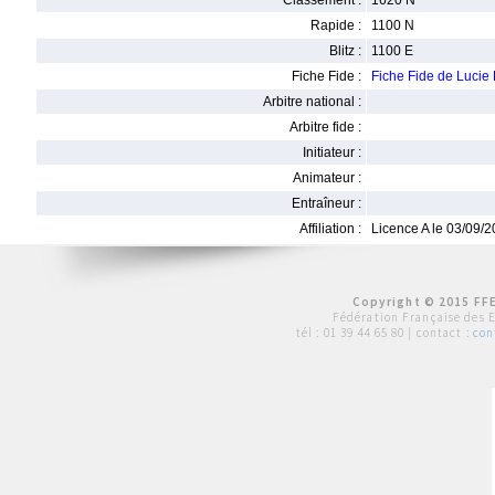
Classement :
1620 N
Rapide :
1100 N
Blitz :
1100 E
Fiche Fide :
Fiche Fide de Luci
Arbitre national :
Arbitre fide :
Initiateur :
Animateur :
Entraîneur :
Affiliation :
Licence A le 03/09/
Copyright © 2015 FFE
Fédération Française des 
tél :
01 39 44 65 80
| contact :
con