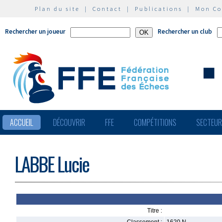
Plan du site
|
Contact
|
Publications
|
Mon C
Rechercher un joueur
Rechercher un club
ACCUEIL
DÉCOUVRIR
FFE
COMPÉTITIONS
SECTEU
LABBE Lucie
Titre :