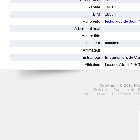
Classement :
1859 F
Rapide :
1901 F
Blitz :
1888 F
Fiche Fide :
Fiche Fide de Jea
Arbitre national :
Arbitre fide :
Initiateur :
Initiation
Animateur :
Entraîneur :
Entraînement de Cl
Affiliation :
Licence A le 15/09/
Copyright © 2015 FFE
Fédération Française des 
tél :
01 39 44 65 80
| contact :
con