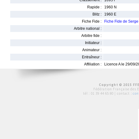
Classement :
1695 F
Rapide :
1960 N
Blitz :
1960 E
Fiche Fide :
Fiche Fide de Serg
Arbitre national :
Arbitre fide :
Initiateur :
Animateur :
Entraîneur :
Affiliation :
Licence A le 29/09/
Copyright © 2015 FFE
Fédération Française des 
tél :
01 39 44 65 80
| contact :
con