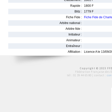
Classement :
1881 F
Rapide :
1800 F
Blitz :
1779 F
Fiche Fide :
Fiche Fide de Cha
Arbitre national :
Arbitre fide :
Initiateur :
Animateur :
Entraîneur :
Affiliation :
Licence A le 13/09/
Copyright © 2015 FFE
Fédération Française des 
tél :
01 39 44 65 80
| contact :
con