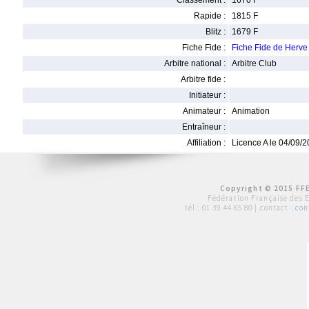
Classement :
1670 F
Rapide :
1815 F
Blitz :
1679 F
Fiche Fide :
Fiche Fide de Herv
Arbitre national :
Arbitre Club
Arbitre fide :
Initiateur :
Animateur :
Animation
Entraîneur :
Affiliation :
Licence A le 04/09/
Copyright © 2015 FFE
Fédération Française des 
tél :
01 39 44 65 80
| contact :
con