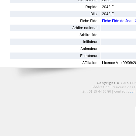
Classement :
2056 F
Rapide :
2042 F
Blitz :
2042 E
Fiche Fide :
Fiche Fide de Jean
Arbitre national :
Arbitre fide :
Initiateur :
Animateur :
Entraîneur :
Affiliation :
Licence A le 09/09/
Copyright © 2015 FFE
Fédération Française des 
tél :
01 39 44 65 80
| contact :
con