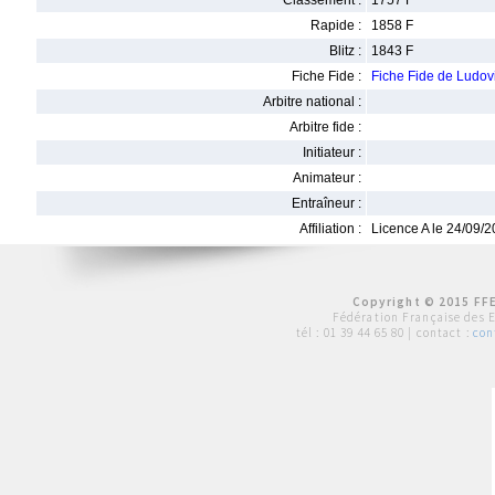
Classement :
1757 F
Rapide :
1858 F
Blitz :
1843 F
Fiche Fide :
Fiche Fide de Ludo
Arbitre national :
Arbitre fide :
Initiateur :
Animateur :
Entraîneur :
Affiliation :
Licence A le 24/09/
Copyright © 2015 FFE
Fédération Française des 
tél :
01 39 44 65 80
| contact :
con