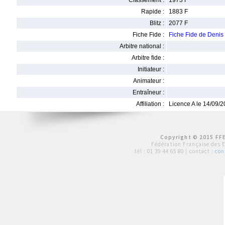
Classement :
1973 F
Rapide :
1883 F
Blitz :
2077 F
Fiche Fide :
Fiche Fide de Deni
Arbitre national :
Arbitre fide :
Initiateur :
Animateur :
Entraîneur :
Affiliation :
Licence A le 14/09/
Copyright © 2015 FFE
Fédération Française des 
tél :
01 39 44 65 80
| contact :
con