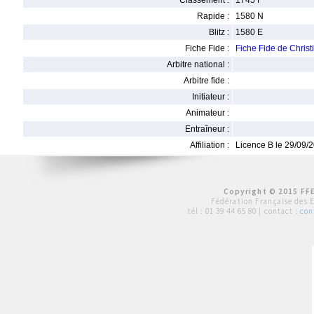
Classement :
1745 F
Rapide :
1580 N
Blitz :
1580 E
Fiche Fide :
Fiche Fide de Chri
Arbitre national :
Arbitre fide :
Initiateur :
Animateur :
Entraîneur :
Affiliation :
Licence B le 29/09/
Copyright © 2015 FFE
Fédération Française des 
tél :
01 39 44 65 80
| contact :
con