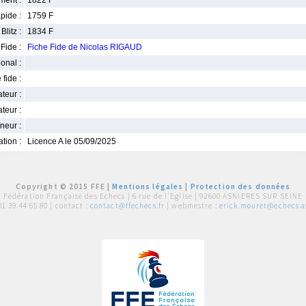
ment :
1822 F
pide :
1759 F
Blitz :
1834 F
Fide :
Fiche Fide de Nicolas RIGAUD
ional :
 fide :
iateur :
teur :
neur :
iation :
Licence A le 05/09/2025
Copyright © 2015 FFE |
Mentions légales
|
Protection des données
Fédération Française des Echecs |
6 rue de l'Eglise | 92600 ASNIERES SUR SEINE
01 39 44 65 80
| contact :
contact@ffechecs.fr
| webmestre :
erick.mouret@echecs.as