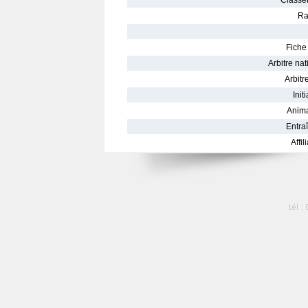
Classe
Ra
Fiche 
Arbitre nat
Arbitre
Init
Anima
Entraî
Affil
tél :