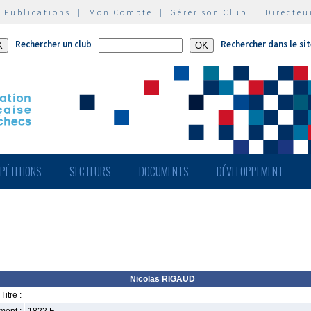
|
Publications
|
Mon Compte
|
Gérer son Club
|
Directeu
Rechercher un club
Rechercher dans le si
PÉTITIONS
SECTEURS
DOCUMENTS
DÉVELOPPEMENT
Nicolas RIGAUD
Titre :