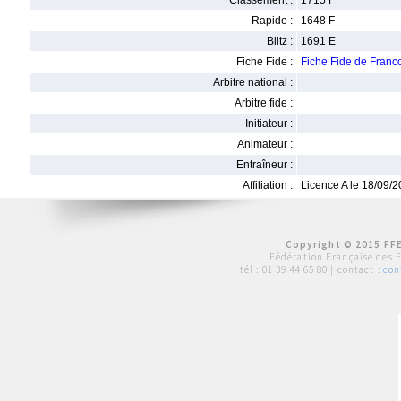
Classement :
1715 F
Rapide :
1648 F
Blitz :
1691 E
Fiche Fide :
Fiche Fide de Fran
Arbitre national :
Arbitre fide :
Initiateur :
Animateur :
Entraîneur :
Affiliation :
Licence A le 18/09/
Copyright © 2015 FFE
Fédération Française des 
tél :
01 39 44 65 80
| contact :
con