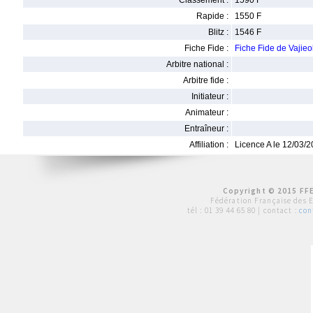
Classement :
1590 F
Rapide :
1550 F
Blitz :
1546 F
Fiche Fide :
Fiche Fide de Vaj
Arbitre national :
Arbitre fide :
Initiateur :
Animateur :
Entraîneur :
Affiliation :
Licence A le 12/03/
Copyright © 2015 FFE
Fédération Française des 
tél :
01 39 44 65 80
| contact :
con