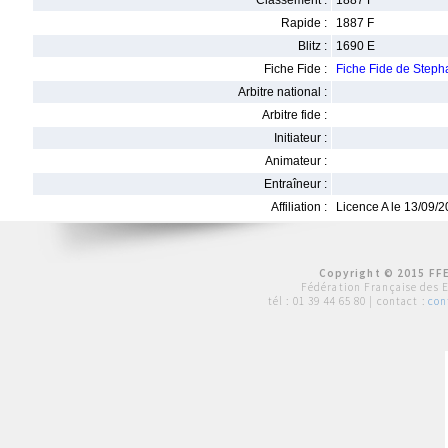
Classement :
1887 F
Rapide :
1887 F
Blitz :
1690 E
Fiche Fide :
Fiche Fide de Ste
Arbitre national :
Arbitre fide :
Initiateur :
Animateur :
Entraîneur :
Affiliation :
Licence A le 13/09/
Copyright © 2015 FFE
Fédération Française des 
tél :
01 39 44 65 80
| contact :
con