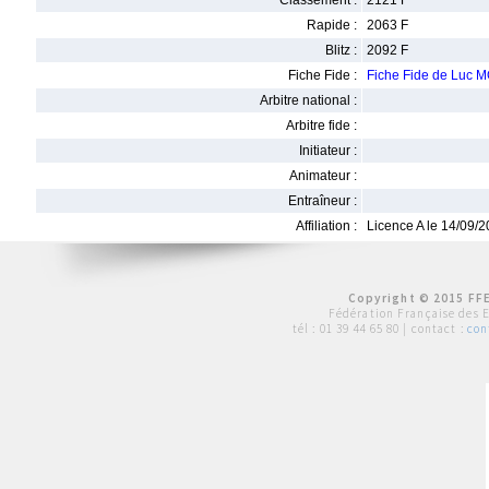
Classement :
2121 F
Rapide :
2063 F
Blitz :
2092 F
Fiche Fide :
Fiche Fide de Luc
Arbitre national :
Arbitre fide :
Initiateur :
Animateur :
Entraîneur :
Affiliation :
Licence A le 14/09/
Copyright © 2015 FFE
Fédération Française des 
tél :
01 39 44 65 80
| contact :
con