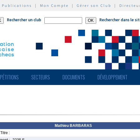
|
Publications
|
Mon Compte
|
Gérer son Club
|
Directeu
Rechercher un club
Rechercher dans le si
PÉTITIONS
SECTEURS
DOCUMENTS
DÉVELOPPEMENT
Mathieu BARBARAS
Titre :