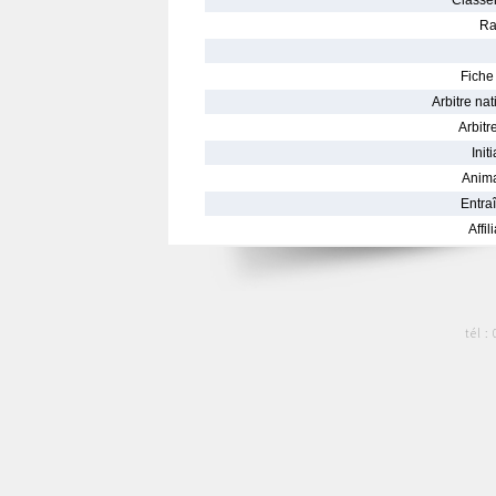
Classe
Ra
Fiche 
Arbitre nat
Arbitre
Init
Anima
Entraî
Affil
tél :