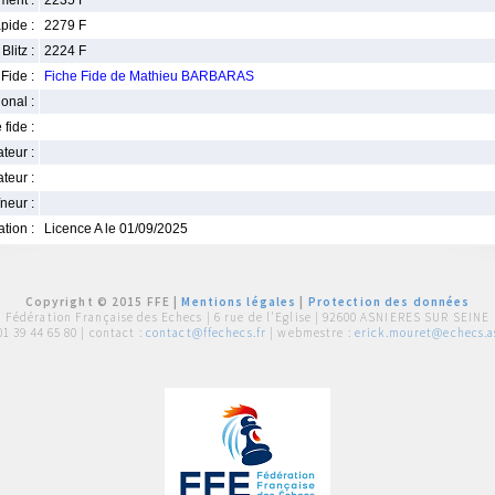
ment :
2235 F
pide :
2279 F
Blitz :
2224 F
Fide :
Fiche Fide de Mathieu BARBARAS
ional :
 fide :
iateur :
teur :
neur :
iation :
Licence A le 01/09/2025
Copyright © 2015 FFE |
Mentions légales
|
Protection des données
Fédération Française des Echecs |
6 rue de l'Eglise | 92600 ASNIERES SUR SEINE
01 39 44 65 80
| contact :
contact@ffechecs.fr
| webmestre :
erick.mouret@echecs.as