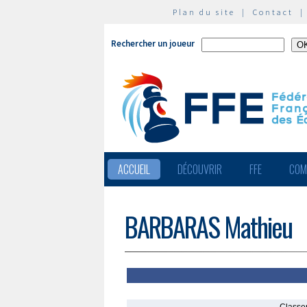
Plan du site
|
Contact
Rechercher un joueur
ACCUEIL
DÉCOUVRIR
FFE
COM
BARBARAS Mathieu