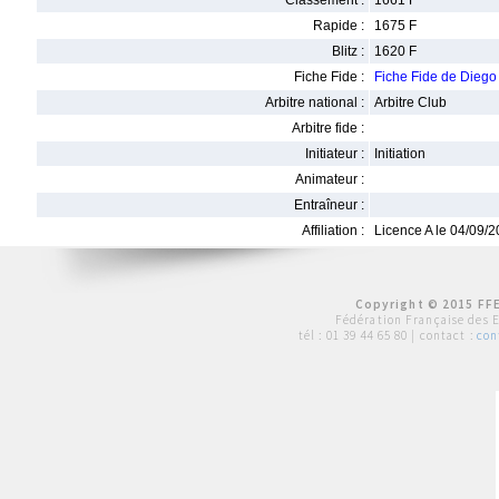
Classement :
1661 F
Rapide :
1675 F
Blitz :
1620 F
Fiche Fide :
Fiche Fide de Dieg
Arbitre national :
Arbitre Club
Arbitre fide :
Initiateur :
Initiation
Animateur :
Entraîneur :
Affiliation :
Licence A le 04/09/
Copyright © 2015 FFE
Fédération Française des 
tél :
01 39 44 65 80
| contact :
con