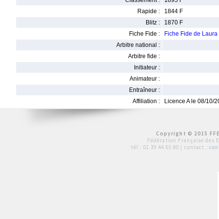
Classement :
1895 F
Rapide :
1844 F
Blitz :
1870 F
Fiche Fide :
Fiche Fide de Laur
Arbitre national :
Arbitre fide :
Initiateur :
Animateur :
Entraîneur :
Affiliation :
Licence A le 08/10/
Copyright © 2015 FFE
Fédération Française des 
tél :
01 39 44 65 80
| contact :
con