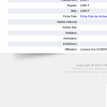
Classement :
2492 F
Rapide :
2485 F
Blitz :
2490 F
Fiche Fide :
Fiche Fide de Hic
Arbitre national :
Arbitre fide :
Initiateur :
Animateur :
Entraîneur :
Affiliation :
Licence A le 01/09/
Copyright © 2015 FFE
Fédération Française des 
tél :
01 39 44 65 80
| contact :
con