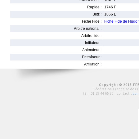
Classement :
1841 F
Rapide :
1746 F
Blitz :
1866 E
Fiche Fide :
Fiche Fide de Hugo
Arbitre national :
Arbitre fide :
Initiateur :
Animateur :
Entraîneur :
Affiliation :
Copyright © 2015 FFE
Fédération Française des 
tél :
01 39 44 65 80
| contact :
con