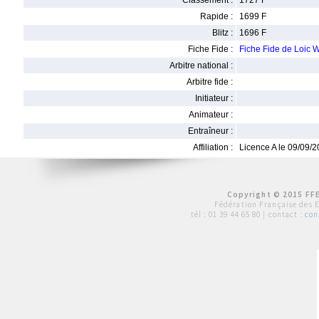
Classement :
1727 F
Rapide :
1699 F
Blitz :
1696 F
Fiche Fide :
Fiche Fide de Loic
Arbitre national :
Arbitre fide :
Initiateur :
Animateur :
Entraîneur :
Affiliation :
Licence A le 09/09/
Copyright © 2015 FFE
Fédération Française des 
tél :
01 39 44 65 80
| contact :
con