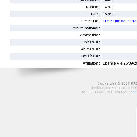
Classement :
1440 F
Rapide :
1470 F
Blitz :
1536 E
Fiche Fide :
Fiche Fide de Pier
Arbitre national :
Arbitre fide :
Initiateur :
Animateur :
Entraîneur :
Affiliation :
Licence A le 26/09/
Copyright © 2015 FFE
Fédération Française des 
tél :
01 39 44 65 80
| contact :
con