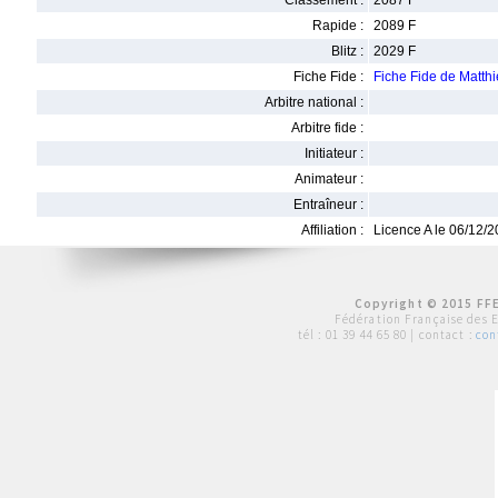
Classement :
2087 F
Rapide :
2089 F
Blitz :
2029 F
Fiche Fide :
Fiche Fide de Matth
Arbitre national :
Arbitre fide :
Initiateur :
Animateur :
Entraîneur :
Affiliation :
Licence A le 06/12/
Copyright © 2015 FFE
Fédération Française des 
tél :
01 39 44 65 80
| contact :
con