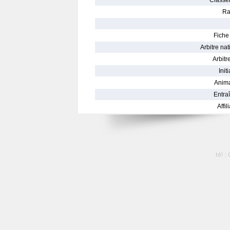
Classe
Ra
Fiche 
Arbitre nat
Arbitre
Init
Anima
Entraî
Affil
tél :