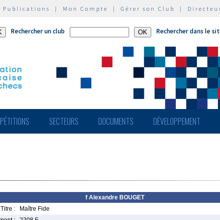
|
Publications
|
Mon Compte
|
Gérer son Club
|
Directeu
Rechercher un club
Rechercher dans le si
PÉTITIONS
SECTEURS
DOCUMENTS
DÉVELOPPEMENT
f Alexandre BOUGET
Titre :
Maître Fide