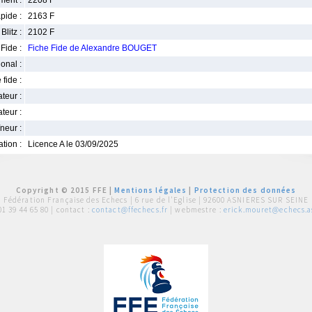
ment :
2208 F
pide :
2163 F
Blitz :
2102 F
Fide :
Fiche Fide de Alexandre BOUGET
ional :
 fide :
iateur :
teur :
neur :
iation :
Licence A le 03/09/2025
Copyright © 2015 FFE |
Mentions légales
|
Protection des données
Fédération Française des Echecs |
6 rue de l'Eglise | 92600 ASNIERES SUR SEINE
01 39 44 65 80
| contact :
contact@ffechecs.fr
| webmestre :
erick.mouret@echecs.as