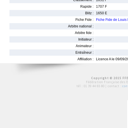
Classement :
1651 F
Rapide :
1707 F
Blitz :
1650 E
Fiche Fide :
Fiche Fide de Loui
Arbitre national :
Arbitre fide :
Initiateur :
Animateur :
Entraîneur :
Affiliation :
Licence A le 09/09/
Copyright © 2015 FFE
Fédération Française des 
tél :
01 39 44 65 80
| contact :
con