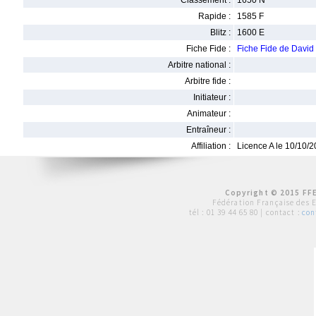
Classement :
1650 N
Rapide :
1585 F
Blitz :
1600 E
Fiche Fide :
Fiche Fide de Davi
Arbitre national :
Arbitre fide :
Initiateur :
Animateur :
Entraîneur :
Affiliation :
Licence A le 10/10/
Copyright © 2015 FFE
Fédération Française des 
tél :
01 39 44 65 80
| contact :
con