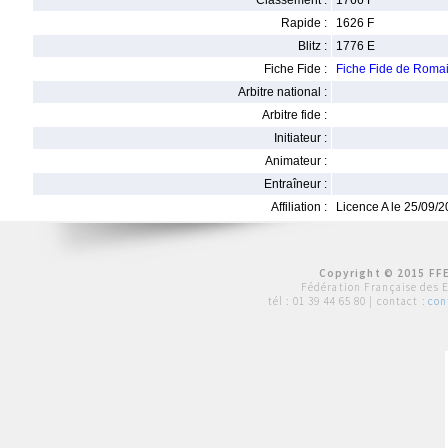
Classement :
1766 F
Rapide :
1626 F
Blitz :
1776 E
Fiche Fide :
Fiche Fide de Rom
Arbitre national :
Arbitre fide :
Initiateur :
Animateur :
Entraîneur :
Affiliation :
Licence A le 25/09/
Copyright © 2015 FFE
Fédération Française des 
tél :
01 39 44 65 80
| contact :
con