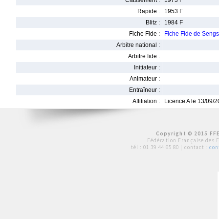
Classement :
1973 F
Rapide :
1953 F
Blitz :
1984 F
Fiche Fide :
Fiche Fide de Sen
Arbitre national :
Arbitre fide :
Initiateur :
Animateur :
Entraîneur :
Affiliation :
Licence A le 13/09/
Copyright © 2015 FFE
Fédération Française des 
tél :
01 39 44 65 80
| contact :
con