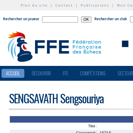
Plan du site
|
Contact
|
Publications
|
Mon C
Rechercher un joueur
Rechercher un club
ACCUEIL
DÉCOUVRIR
FFE
COMPÉTITIONS
SECTEU
SENGSAVATH Sengsouriya
Titre :