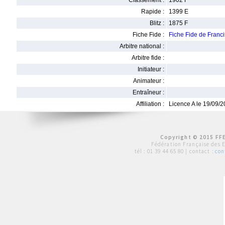
Classement :
1902 F
Rapide :
1399 E
Blitz :
1875 F
Fiche Fide :
Fiche Fide de Fran
Arbitre national :
Arbitre fide :
Initiateur :
Animateur :
Entraîneur :
Affiliation :
Licence A le 19/09/
Copyright © 2015 FFE
Fédération Française des 
tél :
01 39 44 65 80
| contact :
con