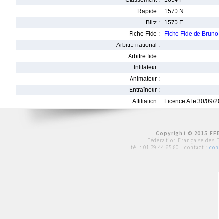
Classement :
1654 F
Rapide :
1570 N
Blitz :
1570 E
Fiche Fide :
Fiche Fide de Brun
Arbitre national :
Arbitre fide :
Initiateur :
Animateur :
Entraîneur :
Affiliation :
Licence A le 30/09/
Copyright © 2015 FFE
Fédération Française des 
tél :
01 39 44 65 80
| contact :
con