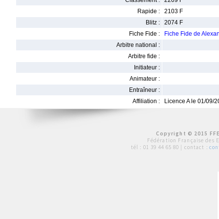
Classement :
2209 F
Rapide :
2103 F
Blitz :
2074 F
Fiche Fide :
Fiche Fide de Alexa
Arbitre national :
Arbitre fide :
Initiateur :
Animateur :
Entraîneur :
Affiliation :
Licence A le 01/09/
Copyright © 2015 FFE
Fédération Française des 
tél :
01 39 44 65 80
| contact :
con