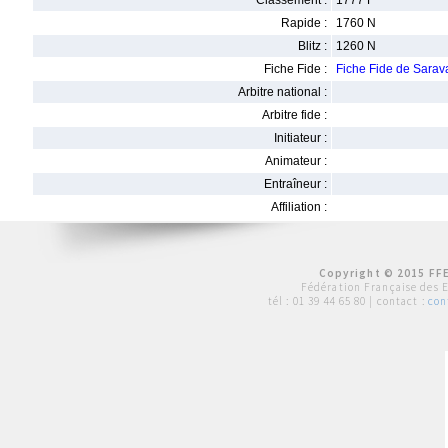
Classement :
1777 F
Rapide :
1760 N
Blitz :
1260 N
Fiche Fide :
Fiche Fide de Sar
Arbitre national :
Arbitre fide :
Initiateur :
Animateur :
Entraîneur :
Affiliation :
Copyright © 2015 FFE
Fédération Française des 
tél :
01 39 44 65 80
| contact :
con