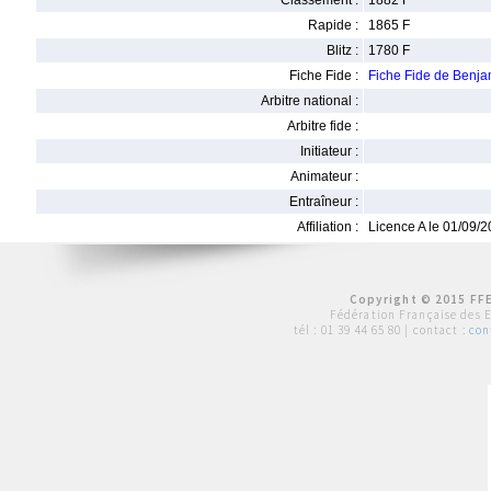
Classement :
1882 F
Rapide :
1865 F
Blitz :
1780 F
Fiche Fide :
Fiche Fide de Benj
Arbitre national :
Arbitre fide :
Initiateur :
Animateur :
Entraîneur :
Affiliation :
Licence A le 01/09/
Copyright © 2015 FFE
Fédération Française des 
tél :
01 39 44 65 80
| contact :
con