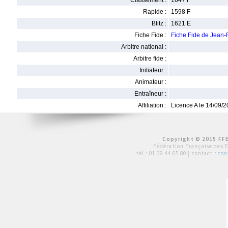
Classement :
1647 F
Rapide :
1598 F
Blitz :
1621 E
Fiche Fide :
Fiche Fide de Jean
Arbitre national :
Arbitre fide :
Initiateur :
Animateur :
Entraîneur :
Affiliation :
Licence A le 14/09/
Copyright © 2015 FFE
Fédération Française des 
tél :
01 39 44 65 80
| contact :
con