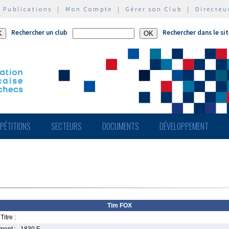
|
Publications
|
Mon Compte
|
Gérer son Club
|
Directeu
Rechercher un club
Rechercher dans le si
PÉTITIONS
SECTEURS
DOCUMENTS
DÉVELOPPEMENT
Tim FOX
Titre :