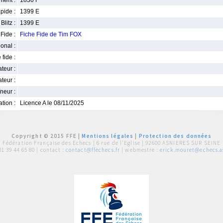
ment :
1830 F
pide :
1399 E
Blitz :
1399 E
Fide :
Fiche Fide de Tim FOX
ional :
 fide :
iateur :
teur :
neur :
iation :
Licence A le 08/11/2025
Copyright © 2015 FFE |
Mentions légales
|
Protection des données
Fédération Française des Echecs |
6 rue de l'Eglise | 92600 ASNIERES SUR SEINE
01 39 44 65 80
| contact :
contact@ffechecs.fr
| webmestre :
erick.mouret@echecs.as