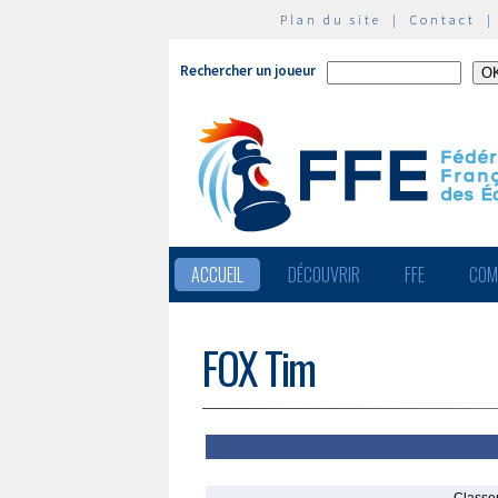
Plan du site
|
Contact
Rechercher un joueur
ACCUEIL
DÉCOUVRIR
FFE
COM
FOX Tim