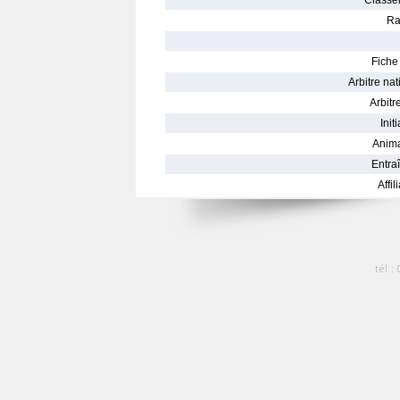
Classe
Ra
Fiche 
Arbitre nat
Arbitre
Init
Anima
Entraî
Affil
tél :