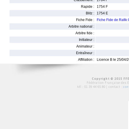
Classement :
1764 F
Rapide :
1754 F
Blitz :
1754 E
Fiche Fide :
Fiche Fide de Rafi
Arbitre national :
Arbitre fide :
Initiateur :
Animateur :
Entraîneur :
Affiliation :
Licence B le 25/04/
Copyright © 2015 FFE
Fédération Française des 
tél :
01 39 44 65 80
| contact :
con