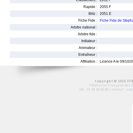
Classement :
2012 F
Rapide :
2055 F
Blitz :
2051 E
Fiche Fide :
Fiche Fide de Step
Arbitre national :
Arbitre fide :
Initiateur :
Animateur :
Entraîneur :
Affiliation :
Licence A le 09/10/
Copyright © 2015 FFE
Fédération Française des 
tél :
01 39 44 65 80
| contact :
con