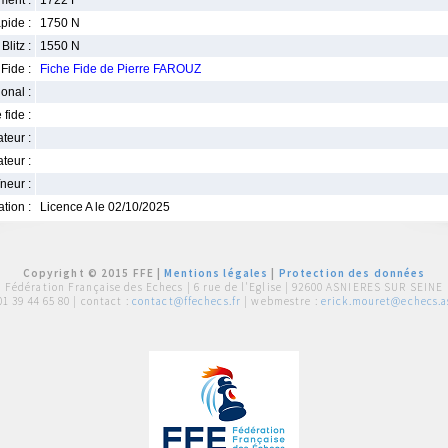
ment :
1722 F
pide :
1750 N
Blitz :
1550 N
Fide :
Fiche Fide de Pierre FAROUZ
ional :
 fide :
iateur :
teur :
neur :
iation :
Licence A le 02/10/2025
Copyright © 2015 FFE |
Mentions légales
|
Protection des données
Fédération Française des Echecs |
6 rue de l'Eglise | 92600 ASNIERES SUR SEINE
01 39 44 65 80
| contact :
contact@ffechecs.fr
| webmestre :
erick.mouret@echecs.as