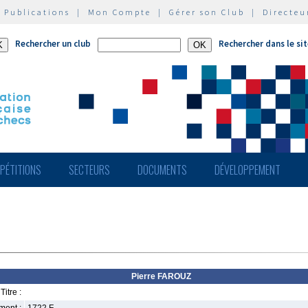
|
Publications
|
Mon Compte
|
Gérer son Club
|
Directeu
Rechercher un club
Rechercher dans le si
PÉTITIONS
SECTEURS
DOCUMENTS
DÉVELOPPEMENT
Pierre FAROUZ
Titre :