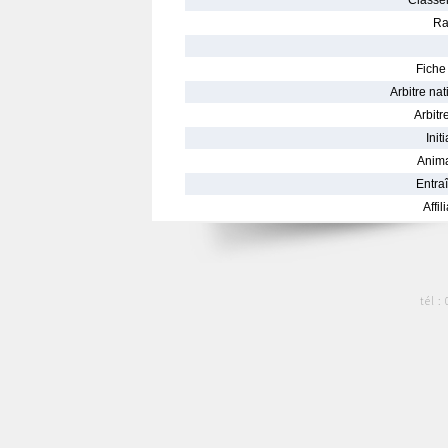
Classe
Ra
Fiche 
Arbitre nat
Arbitre
Init
Anima
Entraî
Affil
tél :