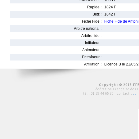
Classement :
1805 F
Rapide :
1824 F
Blitz :
1642 F
Fiche Fide :
Fiche Fide de Anto
Arbitre national :
Arbitre fide :
Initiateur :
Animateur :
Entraîneur :
Affiliation :
Licence B le 21/05/
Copyright © 2015 FFE
Fédération Française des 
tél :
01 39 44 65 80
| contact :
con