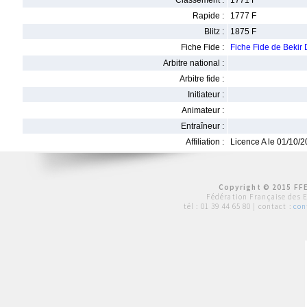
Classement :
1771 F
Rapide :
1777 F
Blitz :
1875 F
Fiche Fide :
Fiche Fide de Bekir
Arbitre national :
Arbitre fide :
Initiateur :
Animateur :
Entraîneur :
Affiliation :
Licence A le 01/10/
Copyright © 2015 FFE
Fédération Française des 
tél :
01 39 44 65 80
| contact :
con