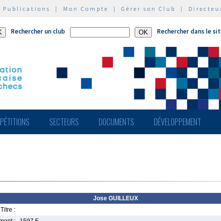
|
Publications
|
Mon Compte
|
Gérer son Club
|
Directeu
Rechercher un club
Rechercher dans le si
PÉTITIONS
SECTEURS
DOCUMENTS
DÉVELOPPEMENT
Jose GUILLEUX
Titre :