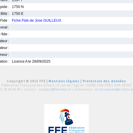
ment :
1597 F
pide :
1750 N
Blitz :
1750 E
Fide :
Fiche Fide de Jose GUILLEUX
ional :
 fide :
iateur :
teur :
neur :
iation :
Licence A le 28/09/2025
Copyright © 2015 FFE |
Mentions légales
|
Protection des données
Fédération Française des Echecs |
6 rue de l'Eglise | 92600 ASNIERES SUR SEINE
01 39 44 65 80
| contact :
contact@ffechecs.fr
| webmestre :
erick.mouret@echecs.as