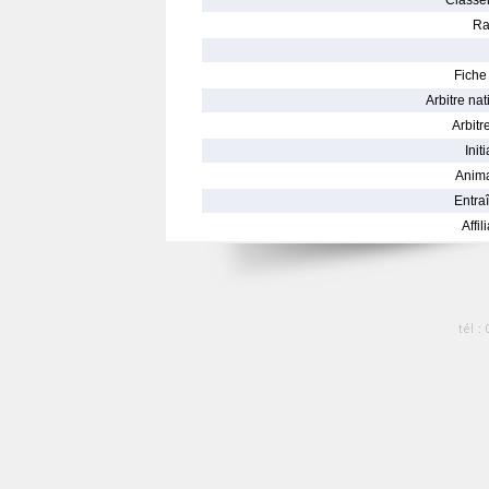
Classe
Ra
Fiche 
Arbitre nat
Arbitre
Init
Anima
Entraî
Affil
tél :