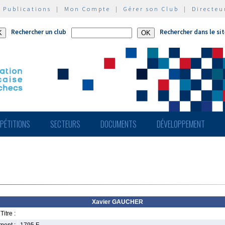
|
Publications
|
Mon Compte
|
Gérer son Club
|
Directeu
Rechercher un club
Rechercher dans le si
PÉTITIONS
SECTEURS
DOCUMENTS
DÉVELOPPEMENT
Xavier GAUCHER
Titre :