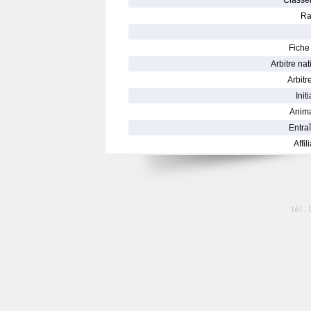
Classe
Ra
Fiche 
Arbitre nat
Arbitre
Init
Anima
Entraî
Affil
tél :