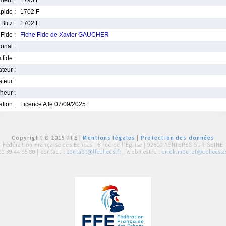
ment :
1795 F
pide :
1702 F
Blitz :
1702 E
Fide :
Fiche Fide de Xavier GAUCHER
ional :
 fide :
iateur :
teur :
neur :
iation :
Licence A le 07/09/2025
Copyright © 2015 FFE |
Mentions légales
|
Protection des données
Fédération Française des Echecs |
6 rue de l'Eglise | 92600 ASNIERES SUR SEINE
01 39 44 65 80
| contact :
contact@ffechecs.fr
| webmestre :
erick.mouret@echecs.as