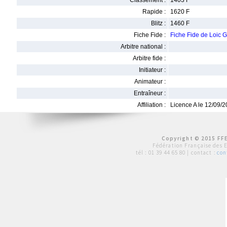
Classement :
1403 F
Rapide :
1620 F
Blitz :
1460 F
Fiche Fide :
Fiche Fide de Loic
Arbitre national :
Arbitre fide :
Initiateur :
Animateur :
Entraîneur :
Affiliation :
Licence A le 12/09/
Copyright © 2015 FFE
Fédération Française des 
tél :
01 39 44 65 80
| contact :
con