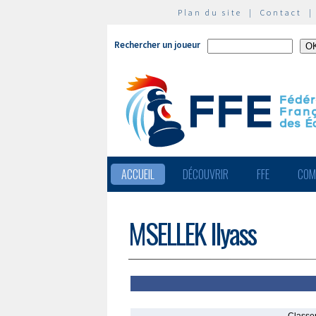
Plan du site
|
Contact
Rechercher un joueur
ACCUEIL
DÉCOUVRIR
FFE
COM
MSELLEK Ilyass