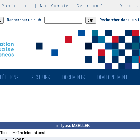
|
Publications
|
Mon Compte
|
Gérer son Club
|
Directeu
Rechercher un club
Rechercher dans le si
PÉTITIONS
SECTEURS
DOCUMENTS
DÉVELOPPEMENT
m Ilyass MSELLEK
Titre :
Maître International