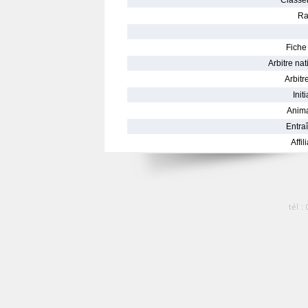
Classe
Ra
Fiche 
Arbitre nat
Arbitre
Init
Anima
Entraî
Affil
tél :