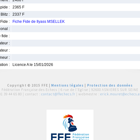
ment :
2408 F
pide :
2365 F
Blitz :
2337 F
Fide :
Fiche Fide de Ilyass MSELLEK
ional :
 fide :
iateur :
teur :
neur :
iation :
Licence A le 15/01/2026
Copyright © 2015 FFE |
Mentions légales
|
Protection des données
Fédération Française des Echecs |
6 rue de l'Eglise | 92600 ASNIERES SUR SEINE
01 39 44 65 80
| contact :
contact@ffechecs.fr
| webmestre :
erick.mouret@echecs.as