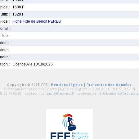
ment :
1538 F
pide :
1688 F
Blitz :
1529 F
Fide :
Fiche Fide de Benoit PERES
ional :
 fide :
iateur :
teur :
neur :
iation :
Licence A le 10/10/2025
Copyright © 2015 FFE |
Mentions légales
|
Protection des données
Fédération Française des Echecs |
6 rue de l'Eglise | 92600 ASNIERES SUR SEINE
01 39 44 65 80
| contact :
contact@ffechecs.fr
| webmestre :
erick.mouret@echecs.as