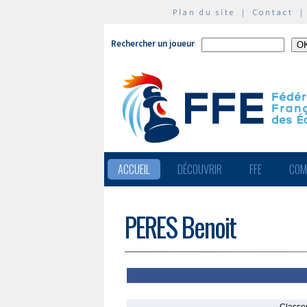
Plan du site
|
Contact
Rechercher un joueur
ACCUEIL
DÉCOUVRIR
FFE
COM
PERES Benoit