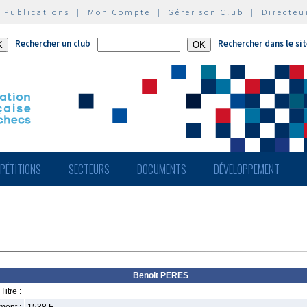
|
Publications
|
Mon Compte
|
Gérer son Club
|
Directeu
Rechercher un club
Rechercher dans le si
PÉTITIONS
SECTEURS
DOCUMENTS
DÉVELOPPEMENT
Benoit PERES
Titre :