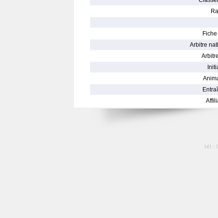
Classe
Ra
Fiche 
Arbitre nat
Arbitre
Init
Anima
Entraî
Affil
tél :