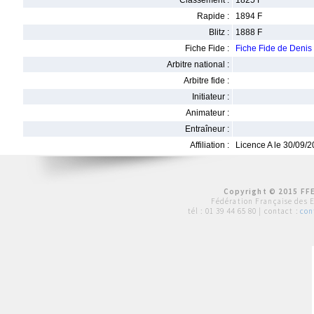
Classement :
1825 F
Rapide :
1894 F
Blitz :
1888 F
Fiche Fide :
Fiche Fide de Deni
Arbitre national :
Arbitre fide :
Initiateur :
Animateur :
Entraîneur :
Affiliation :
Licence A le 30/09/
Copyright © 2015 FFE
Fédération Française des 
tél :
01 39 44 65 80
| contact :
con