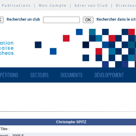
|
Publications
|
Mon Compte
|
Gérer son Club
|
Directeu
Rechercher un club
Rechercher dans le si
PÉTITIONS
SECTEURS
DOCUMENTS
DÉVELOPPEMENT
Christophe SPITZ
Titre :