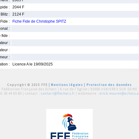
ment :
2005 F
pide :
2044 F
Blitz :
2124 F
Fide :
Fiche Fide de Christophe SPITZ
ional :
 fide :
iateur :
teur :
neur :
iation :
Licence A le 19/09/2025
Copyright © 2015 FFE |
Mentions légales
|
Protection des données
Fédération Française des Echecs |
6 rue de l'Eglise | 92600 ASNIERES SUR SEINE
01 39 44 65 80
| contact :
contact@ffechecs.fr
| webmestre :
erick.mouret@echecs.as