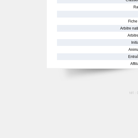
Classe
Ra
Fiche 
Arbitre nat
Arbitre
Init
Anima
Entraî
Affil
tél :