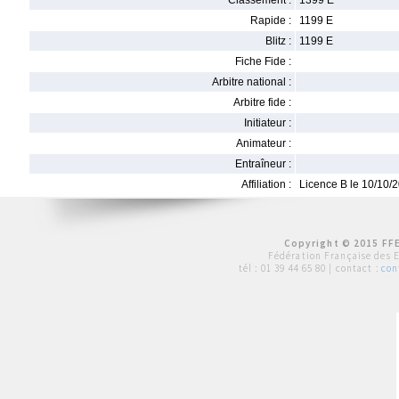
Classement :
1399 E
Rapide :
1199 E
Blitz :
1199 E
Fiche Fide :
Arbitre national :
Arbitre fide :
Initiateur :
Animateur :
Entraîneur :
Affiliation :
Licence B le 10/10/
Copyright © 2015 FFE
Fédération Française des 
tél :
01 39 44 65 80
| contact :
con