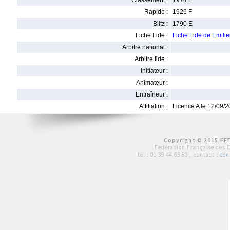
Classement :
1974 F
Rapide :
1926 F
Blitz :
1790 E
Fiche Fide :
Fiche Fide de Emil
Arbitre national :
Arbitre fide :
Initiateur :
Animateur :
Entraîneur :
Affiliation :
Licence A le 12/09/
Copyright © 2015 FFE
Fédération Française des 
tél :
01 39 44 65 80
| contact :
con